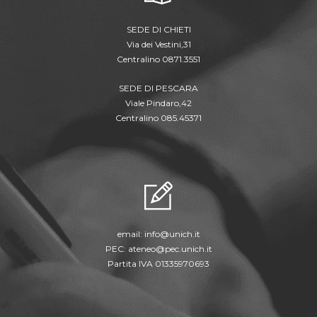
SEDE DI CHIETI
Via dei Vestini,31
Centralino 0871.3551
SEDE DI PESCARA
Viale Pindaro,42
Centralino 085.45371
email:
info@unich.it
PEC:
ateneo@pec.unich.it
Partita IVA 01335970693