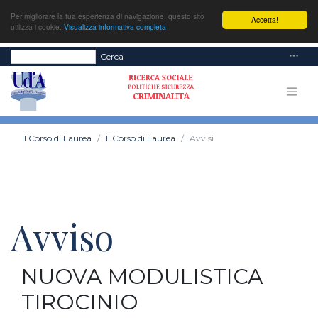
Per migliorare la tua esperienza di navigazione, questo sito
Accetta!
utilizza i cookie.
Visualizza informativa completa
Cerca
Il Corso di Laurea
Il Corso di Laurea
Avvisi
Avviso
NUOVA MODULISTICA
TIROCINIO