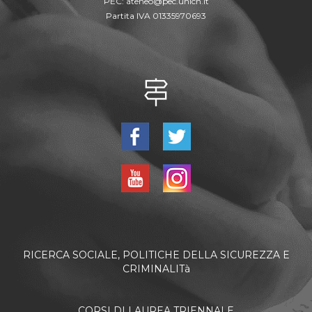
PEC:
ateneo@pec.unich.it
Partita IVA 01335970693
RICERCA SOCIALE, POLITICHE DELLA SICUREZZA E
CRIMINALITà
CORSI DI LAUREA TRIENNALE