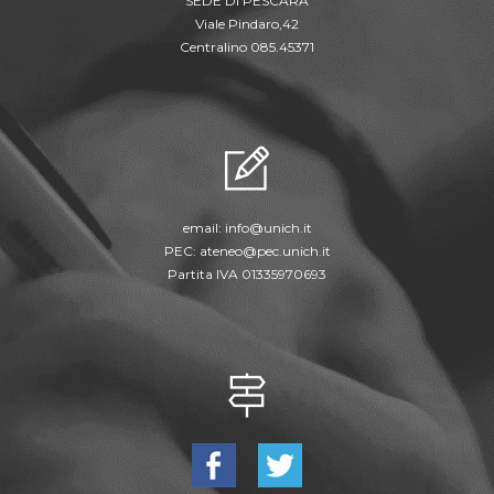
SEDE DI PESCARA
Viale Pindaro,42
Centralino 085.45371
email:
info@unich.it
PEC:
ateneo@pec.unich.it
Partita IVA 01335970693