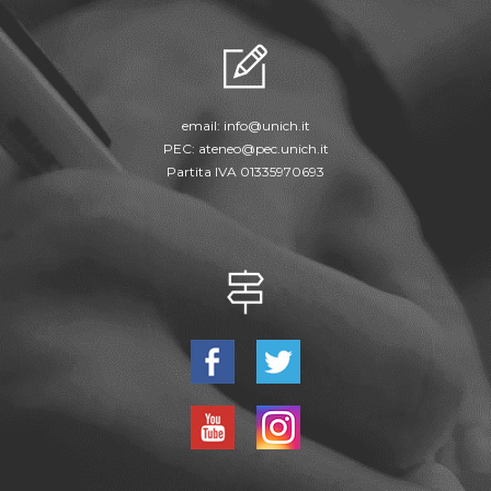
email:
info@unich.it
PEC:
ateneo@pec.unich.it
Partita IVA 01335970693