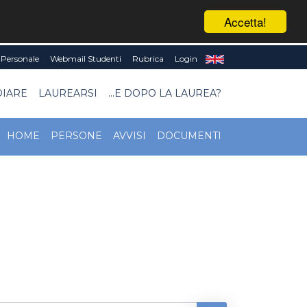
Accetta!
Personale
Webmail Studenti
Rubrica
Login
DIARE
LAUREARSI
...E DOPO LA LAUREA?
HOME
PERSONE
AVVISI
DOCUMENTI