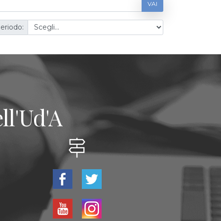
VAI
eriodo:
ll'Ud'A