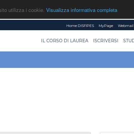
ito utilizza i cookie.
Visualizza informativa completa
Home DISFIPES
MyPage
Webmail 
IL CORSO DI LAUREA
ISCRIVERSI
STU